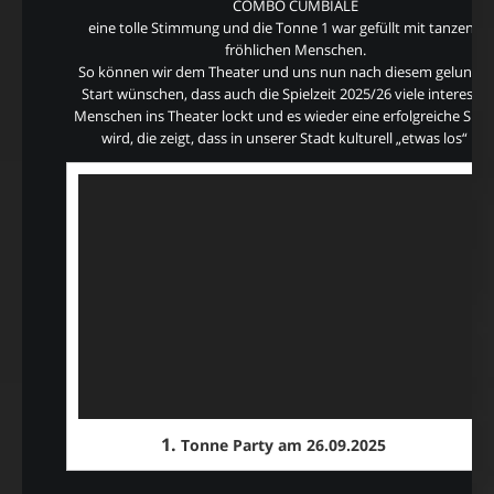
COMBO CUMBIALE
eine tolle Stimmung und die
Tonne 1
war gefüllt mit tanzende
fröhlichen Menschen.
So können wir dem Theater und uns nun nach diesem gelunge
Start wünschen, dass auch die Spielzeit 2025/26 viele interessie
Menschen ins Theater lockt und es wieder eine erfolgreiche Spiel
wird, die zeigt, dass in unserer Stadt kulturell „etwas los“ ist.
Video-
Player
0:
1.
Tonne Party am 26.09.2025